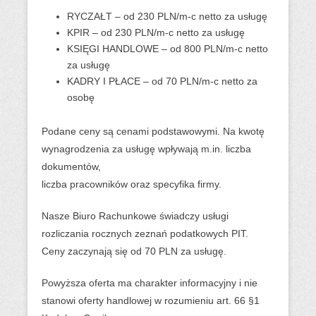
n
RYCZAŁT – od 230 PLN/m-c netto za usługę
e
KPIR – od 230 PLN/m-c netto za usługę
m
KSIĘGI HANDLOWE – od 800 PLN/m-c netto
za usługę
e
KADRY I PŁACE – od 70 PLN/m-c netto za
n
osobę
u
Podane ceny są cenami podstawowymi. Na kwotę
wynagrodzenia za usługę wpływają m.in. liczba
dokumentów,
liczba pracowników oraz specyfika firmy.
Nasze Biuro Rachunkowe świadczy usługi
rozliczania rocznych zeznań podatkowych PIT.
Ceny zaczynają się od 70 PLN za usługę.
Powyższa oferta ma charakter informacyjny i nie
stanowi oferty handlowej w rozumieniu art. 66 §1